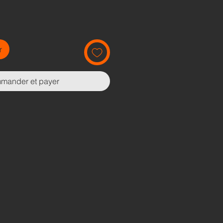
r
mander et payer