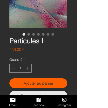
Particules I
Prix
450,00 €
Quantité
*
Ajouter au panier
Commander et payer
Email
Facebook
Instagram