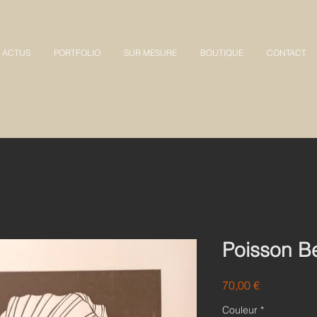
ACTUS
PORTFOLIO
SUR MESURE
BOUTIQUE
CONTACT
Poisson Be
Prix
70,00 €
Couleur
*