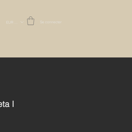
Se connecter
EUR (€)
ta I