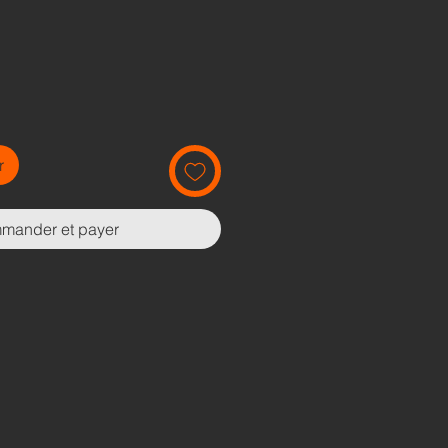
r
mander et payer