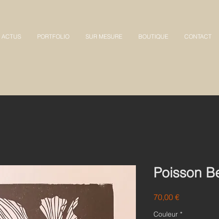
ACTUS
PORTFOLIO
SUR MESURE
BOUTIQUE
CONTACT
Poisson Be
Prix
70,00 €
Couleur
*