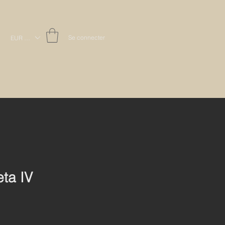
Se connecter
EUR (€)
ta IV