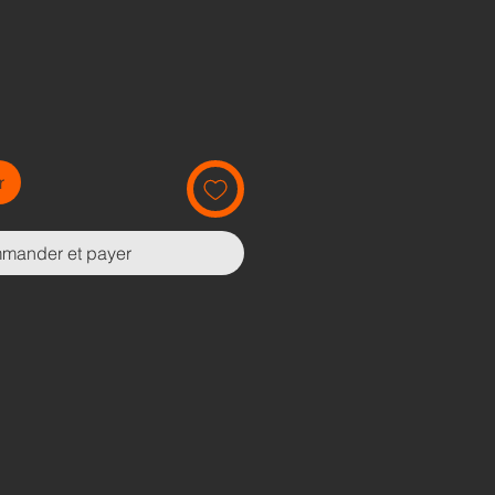
r
mander et payer